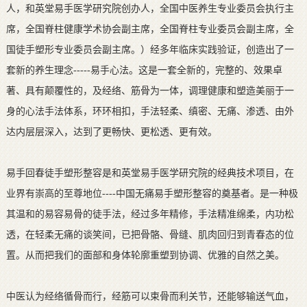
人，和英堂易手医学研究院创办人，全国中医养生专业委员会执行主
席，全国脊柱健康学术协会副主席，全国脊柱专业委员会副主席，全
国徒手塑形专业委员会副主席。）经多年临床实践验证，创造出了一
套新的养生理念-----易手心法。这是一套全新的，完整的、效果卓
著、具有颠覆性的，及经络、筋骨为一体，调理健康和塑造美丽于一
身的心法手法体系，环环相扣，手法轻柔、缜密、无痛、渗透、由外
达内层层深入，达到了更畅快、更松透、更有效。
易手回春徒手塑形整容是和英堂易手医学研究院的经典技术项目，在
业界有崇高的至尊地位----中国无痛易手塑形整容的奠基者。是一种极
其温和的易容易骨的徒手法，经过多年精修，手法精准绵柔，内功松
透，在轻柔无痛的谈笑间，已把骨骼、骨缝、肌肉回归到青春态的位
置。从而把我们的面部和身体轮廓重塑到协调、优雅的自然之美。
中医认为经络循骨而行，经筋可以束骨而利关节，还能够输送气血，