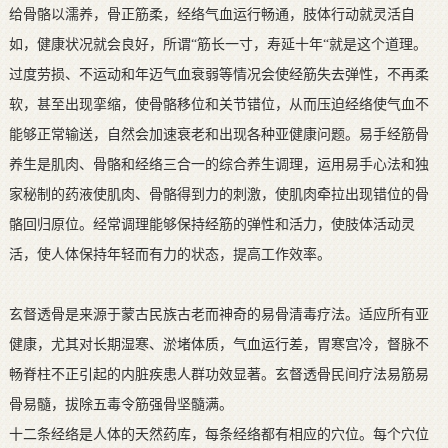
给骨骼以濡养，骨正筋柔，经络气血运行畅通，肢体行动就灵活自
如，健康状况就会良好，所谓“筋长一寸，寿延十年“就是这个道理。
过度劳损、不运动和年迈气血衰弱等情况会使经筋失去弹性，不再柔
软，甚至出现挛缩，使骨骼移位和关节错位，从而压迫经络使气血不
能够正常输送，自然会加速衰老和出现各种亚健康问题。易手经筋骨
养生是肌肉、骨骼和经络三合一的综合养生调理，运用易手心法和独
家秘制的药液使肌肉、骨骼得到力的刺激，使肌肉牵拉出现错位的骨
骼回归原位。经常调理能够保持经筋的弹性和活力，使肢体活动灵
活，使人体保持年轻而有力的状态，提高工作效率。
玄督透骨是来源于蒙古民族古老而神奇的易骨清毒疗法。适应所有亚
健康，尤其对长期湿寒、淤堵体质，气血运行差，胃寒宫冷，督脉不
畅脊柱不正引起的内脏疾患人群功效显著。玄督透骨民间疗法易筋易
骨易髓，拔除五毒令筋强骨坚髓满。
十二条经络是人体的天然药库，每条经络都有相应的穴位。每个穴位