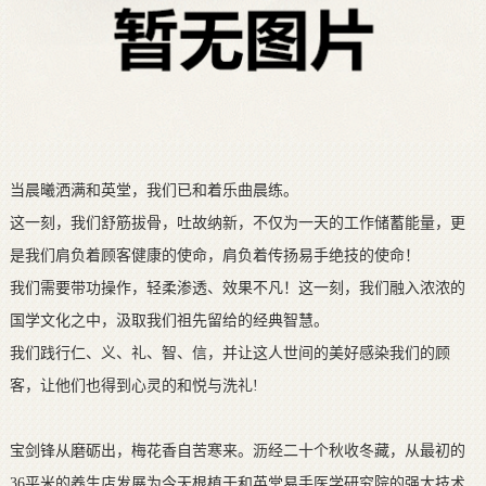
当晨曦洒满和英堂，我们已和着乐曲晨练。
这一刻，我们舒筋拔骨，吐故纳新，不仅为一天的工作储蓄能量，更
是我们肩负着顾客健康的使命，肩负着传扬易手绝技的使命！
我们需要带功操作，轻柔渗透、效果不凡！这一刻，我们融入浓浓的
国学文化之中，汲取我们祖先留给的经典智慧。
我们践行仁、义、礼、智、信，并让这人世间的美好感染我们的顾
客，让他们也得到心灵的和悦与洗礼!
宝剑锋从磨砺出，梅花香自苦寒来。沥经二十个秋收冬藏，从最初的
36平米的养生店发展为今天根植于和英堂易手医学研究院的强大技术