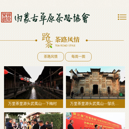
茶路风情
每周一图
万里茶里源头武夷山—下梅村
万里茶里源头武夷山—邹氏祠堂