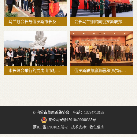
乌兰娜会长与俄罗斯市长及专家考
会长乌兰娜陪同俄罗斯联邦旅游署
市长峰会举行的武夷山市标揭幕仪
俄罗斯联邦旅游署和伊尔库茨克市
© 内蒙古草原茶路协会 电话：13734713193
蒙公网安备15010402000335号
蒙ICP备17001021号-2
技术支持
：
牧仁俊杰